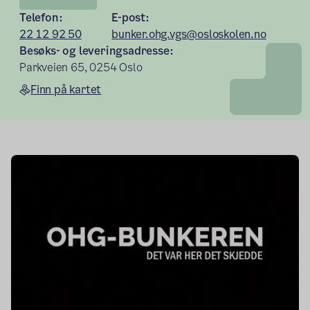
Telefon:
E-post:
22 12 92 50
bunker.ohg.vgs@osloskolen.no
Besøks- og leveringsadresse:
Parkveien 65, 0254 Oslo
Finn på kartet
Hovedseksjon