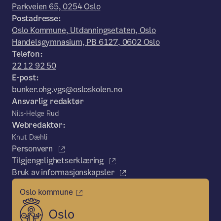
Parkveien 65, 0254 Oslo
Postadresse:
Oslo Kommune, Utdanningsetaten, Oslo
Handelsgymnasium, PB 6127, 0602 Oslo
Telefon:
22 12 92 50
E-post:
bunker.ohg.vgs@osloskolen.no
Ansvarlig redaktør
Nils-Helge Rud
Webredaktør:
Knut Dæhli
Personvern
Tilgjengelighetserklæring
Bruk av informasjonskapsler
Oslo kommune