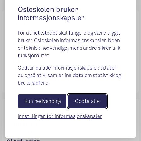
Osloskolen bruker
informasjonskapsler
Fordypning
For at nettstedet skal fungere og være trygt,
Halldis Neegaard Østbye
bruker Osloskolen informasjonskapsler. Noen
Hvorfor ble noen medlemmer av NS?
er teknisk nødvendige, mens andre sikrer ulik
Frontkjempere
funksjonalitet.
Hirdoverfallet
Godtar du alle informasjonskapsler, tillater
Styreformann Harry Høst på OHG
du også at vi samler inn data om statistikk og
Økonomisk samarbeid
brukeradferd.
Kun nødvendige
Godta alle
Samarbeid: Meny
Innstillinger for informasjonskapsler
Inn i historien
Oversikt