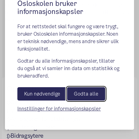
Osloskolen bruker
om demokratiet er i krise i dag. Der trekkes det fram
informasjonskapsler
trusler mot denne styreformen, men det forklares også
hvordan demokratiet kan forsvares.
For at nettstedet skal fungere og være trygt,
bruker Osloskolen informasjonskapsler. Noen
er teknisk nødvendige, mens andre sikrer ulik
funksjonalitet.
Publisert:
03.02.2022
Endret:
24.05.2022
Godtar du alle informasjonskapsler, tillater
du også at vi samler inn data om statistikk og
brukeradferd.
Om utstillingen: Meny
Kun nødvendige
Godta alle
Oversikt over utstillingen
Innstillinger for informasjonskapsler
Virtuell vandring i utstillingen
Ambisjoner for utstillingen
Omvisningstilbud
Bidragsytere