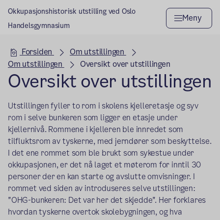
Okkupasjonshistorisk utstilling ved Oslo
Meny
Handelsgymnasium
Hovedseksjon
Forsiden
Om utstillingen
Om utstillingen
Oversikt over utstillingen
Oversikt over utstillingen
Utstillingen fyller to rom i skolens kjelleretasje og syv
rom i selve bunkeren som ligger en etasje under
kjellernivå. Rommene i kjelleren ble innredet som
tilfluktsrom av tyskerne, med jerndører som beskyttelse.
I det ene rommet som ble brukt som sykestue under
okkupasjonen, er det nå laget et møterom for inntil 30
personer der en kan starte og avslutte omvisninger. I
rommet ved siden av introduseres selve utstillingen:
"OHG-bunkeren: Det var her det skjedde". Her forklares
hvordan tyskerne overtok skolebygningen, og hva