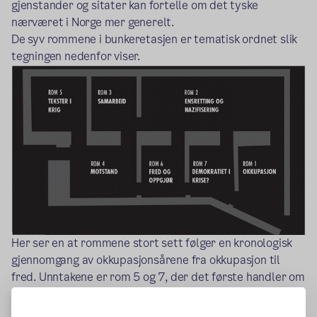
gjenstander og sitater kan fortelle om det tyske
nærværet i Norge mer generelt.
De syv rommene i bunkeretasjen er tematisk ordnet slik
tegningen nedenfor viser.
Her ser en at rommene stort sett følger en kronologisk
gjennomgang av okkupasjonsårene fra okkupasjon til
fred. Unntakene er rom 5 og 7, der det første handler om
okkupasjonen sett gjennom tekster, bilder og lydopptak
fra de ulike partene i krigen. I rom 7 reises spørsmålet