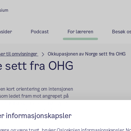
asium
sider
Podcast
For læreren
Besøk o
er til omvisninger
Okkupasjonen av Norge sett fra OHG
 sett fra OHG
en kort orientering om intensjonen
n som ledet fram mot angrepet på
utstillingen, jobber de i grupper
ene elevene gjennomgås i
er informasjonskapsler
ngere og være trygt, bruker Osloskolen informasjonskapsler. N