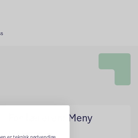
ss
For læreren: Meny
For læreren
oen er teknisk nødvendige,