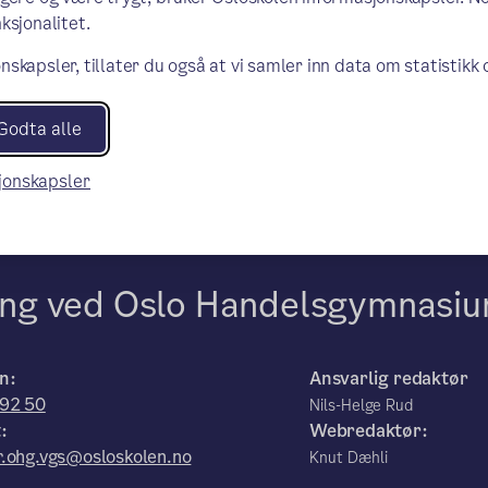
ksjonalitet.
nskapsler, tillater du også at vi samler inn data om statistikk
Godta alle
sjonskapsler
ling ved Oslo Handelsgymnasi
n:
Ansvarlig redaktør
 92 50
Nils-Helge Rud
:
Webredaktør:
.ohg.vgs@osloskolen.no
Knut Dæhli