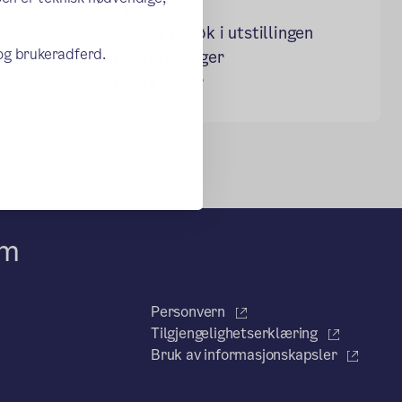
Pedagogisk plattform
Forberedelser før besøk i utstillingen
 og brukeradferd.
Ressurser til omvisninger
Ressurser til oppgaver
um
Personvern
Tilgjengelighetserklæring
Bruk av informasjonskapsler