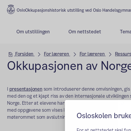
Okkupasjonshistorisk utstilling ved Oslo Handelsgymn
Om utstillingen
Om nettstedet
Tema
Hovedseksjon
Forsiden
For læreren
For læreren
Ressurs
Okkupasjonen av Norge
I
presentasjonen
som introduserer denne omvisningen, gis 
med den og et kjapt riss av den internasjonale utviklinge
Norge. Etter at elevene har fått en guidet gjennomgang av 
med oppgavene som vises i presentasjonen. Disse oppgav
Osloskolen bruk
møterommet som avslutning av besøket.
For at nettstedet skal fu