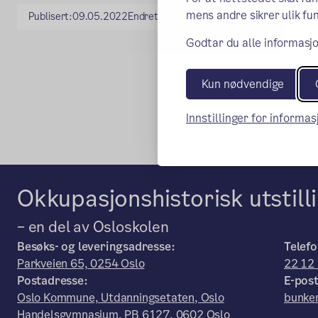
mens andre sikrer ulik fun
Publisert:
09.05.2022
Endret:
16.05.2022
Godtar du alle informasjo
Kun nødvendige
Innstillinger for informa
Okkupasjonshistorisk utstil
– en del av Osloskolen
Besøks- og leveringsadresse:
Telefo
Parkveien 65, 0254 Oslo
22 12
Postadresse:
E-post
Oslo Kommune, Utdanningsetaten, Oslo
bunker
Handelsgymnasium, PB 6127, 0602 Oslo