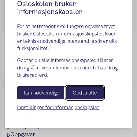
Osloskolen bruker
Publisert:
08.03.2022
Endret:
23.05.2022
informasjonskapsler
For at nettstedet skal fungere og være trygt,
bruker Osloskolen informasjonskapsler. Noen
er teknisk nødvendige, mens andre sikrer ulik
Kilder
funksjonalitet.
Spionradio
Godtar du alle informasjonskapsler, tillater
Dekknavn «Aslak» (1920-2009)
du også at vi samler inn data om statistikk og
brukeradferd.
Kun nødvendige
Godta alle
Motstand: Meny
Innstillinger for informasjonskapsler
Inn i historien
Oversikt
Fordypning
Oppgaver