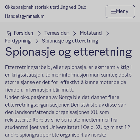
Okkupasjonshistorisk utstilling ved Oslo
Meny
Handelsgymnasium
Hovedseksjon
Forsiden
Temasider
Motstand
Fordypning
Spionasje og etteretning
Spionasje og etteretning
Etterretningsarbeid, eller spionasje, er ekstremt viktig i
en krigssituasjon. Jo mer informasjon man samler, desto
større sjanse er det for effektivt å kunne motarbeide
fienden. Informasjon blir makt.
Under okkupasjonen av Norge ble det dannet flere
etterretningsorganisasjoner. Den største av disse var
den landsomfattende organisasjonen XU, som
rekrutterte flere av sine sentrale medlemmer fra
studentmiljøet ved Universitetet i Oslo. XU og minst 12
andre spiongrupper ble organisert av norske