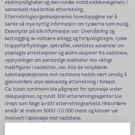
eksilmyndigheter og den norske motstandsbevegelsen, i
samarbeid med britisk etterretning.
Etterretningsorganisasjonenes hovedoppgave var å
samle så mye nyttig informasjon om tyskerne som mulig.
Eksempler på slik informasjon var: Overvåkning og
kartlegging av militære anlegg og forsyningslagre, tyske
troppeforflytninger, sjøtrafikk, vaktlister, advarsler om
planlagte arrestasjoner og andre aksjoner fra nazistene,
opplysninger om personlige svakheter hos viktige
maktfigurer i nazieliten, osv. Alle de vellykkede
sabotasjeaksjonene mot nazistene hadde vært umulig å
gjennomføre uten nødvendig etterretning i forkant.
Ca. tusen nordmenn ble pågrepet for spionasje under
okkupasjonen, og rundt 300 etterretningsagenter ble
drept som følge av sitt etterretningsarbeid. Historikere
anslår at mellom 5000 -10 000 menn og kvinner var
involvert i spionasje mot nazistene.