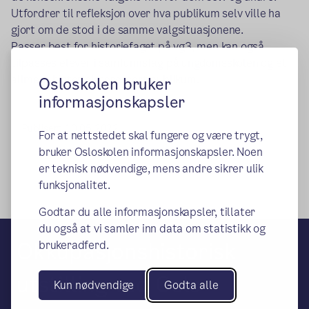
Utfordrer til refleksjon over hva publikum selv ville ha
gjort om de stod i de samme valgsituasjonene.
Passer best for historiefaget på vg3, men kan også
tilpasses elever i samfunnsfag på ungdomsskolen og et
allment historieinteressert publikum.
Osloskolen bruker
informasjonskapsler
Publisert:
10.05.2022
For at nettstedet skal fungere og være trygt,
bruker Osloskolen informasjonskapsler. Noen
er teknisk nødvendige, mens andre sikrer ulik
funksjonalitet.
Godtar du alle informasjonskapsler, tillater
du også at vi samler inn data om statistikk og
Okkupasjonshistorisk
brukeradferd.
utstilling ved Oslo
Kun nødvendige
Godta alle