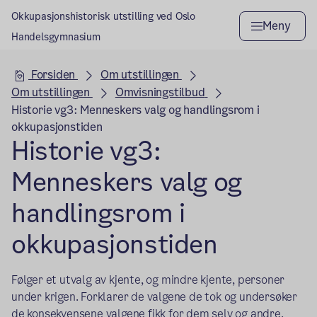
Okkupasjonshistorisk utstilling ved Oslo
Meny
Handelsgymnasium
Hovedseksjon
Forsiden
Om utstillingen
Om utstillingen
Omvisningstilbud
Historie vg3: Menneskers valg og handlingsrom i
okkupasjonstiden
Historie vg3:
Menneskers valg og
handlingsrom i
okkupasjonstiden
Følger et utvalg av kjente, og mindre kjente, personer
under krigen. Forklarer de valgene de tok og undersøker
de konsekvensene valgene fikk for dem selv og andre.