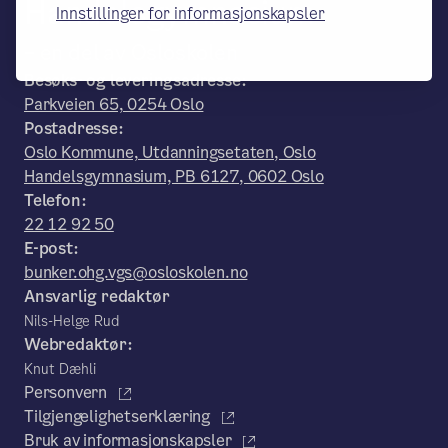
Handelsgymnasium
Innstillinger for informasjonskapsler
– en del av Osloskolen
Besøks- og leveringsadresse:
Parkveien 65, 0254 Oslo
Postadresse:
Oslo Kommune, Utdanningsetaten, Oslo
Handelsgymnasium, PB 6127, 0602 Oslo
Telefon:
22 12 92 50
E-post:
bunker.ohg.vgs@osloskolen.no
Ansvarlig redaktør
Nils-Helge Rud
Webredaktør:
Knut Dæhli
Personvern
Tilgjengelighetserklæring
Bruk av informasjonskapsler