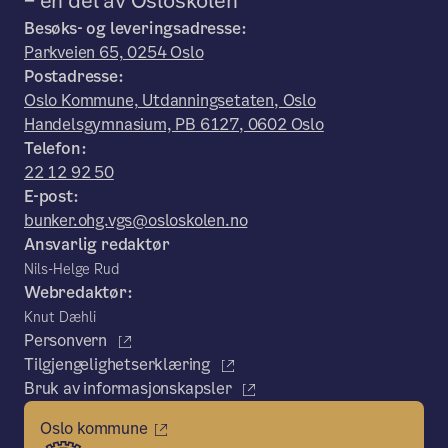
– en del av Osloskolen
Besøks- og leveringsadresse:
Parkveien 65, 0254 Oslo
Postadresse:
Oslo Kommune, Utdanningsetaten, Oslo
Handelsgymnasium, PB 6127, 0602 Oslo
Telefon:
22 12 92 50
E-post:
bunker.ohg.vgs@osloskolen.no
Ansvarlig redaktør
Nils-Helge Rud
Webredaktør:
Knut Dæhli
Personvern
Tilgjengelighetserklæring
Bruk av informasjonskapsler
Oslo kommune