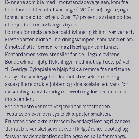
Kvinnene som ble med i motstandsbevegelsen, kom fra
hele landet. Flertallet var unge (i 20-årene), ugifte, og i
lønnet arbeid før krigen. Over 70 prosent av dem bodde
eller jobbet i en av Norges byer.
Formen for motstandsarbeid kvinner gikk inn i var variert.
Flesteparten bidro til holdningskampen, som handlet om
å motstå alle former for nazifisering av samfunnet.
Kontordamer skrev stensiler for de illegale avisene.
Bondekvinner hjalp flyktninger med mat og husly på vei
til Sverige. Sykepleiere hjalp folk å rømme fra nazistene
via sykehusinnleggelse. Journalister, sekretærer og
skuespillere brukte jobben og sine sosiale nettverk for
innsamling av nødvendig etterretning for den militære
motstanden.
For de fleste var motivasjonen for motstanden
frustrasjon over den tyske okkupasjonsmakten.
Frustrasjonen økte ettersom hverdagslivet og tilgangen
til mat ble vanskeligere utover i krigsårene. Ideologi og
forsvar av demokratiet spilte også en rolle for mange,