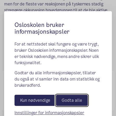
men for de fleste var reaksjonen på tyskernes stadig
strengere okkupasjon hovedgrunnen til at de ble aktive
motstandskvinner.
Kilde: Jonassen, Mari (2020).
Norske kvinner i krig 1939-
Osloskolen bruker
1945
.
informasjonskapsler
For at nettstedet skal fungere og være trygt,
Publisert:
24.11.2021
Endret:
09.03.2022
bruker Osloskolen informasjonskapsler. Noen
er teknisk nødvendige, mens andre sikrer ulik
funksjonalitet.
Godtar du alle informasjonskapsler, tillater
du også at vi samler inn data om statistikk og
Kilder
brukeradferd.
Ingrid Furuseth (1900-1992)
Ingeborg Refling Hagen (1895-1989)
Kun nødvendige
Godta alle
Innstillinger for informasjonskapsler