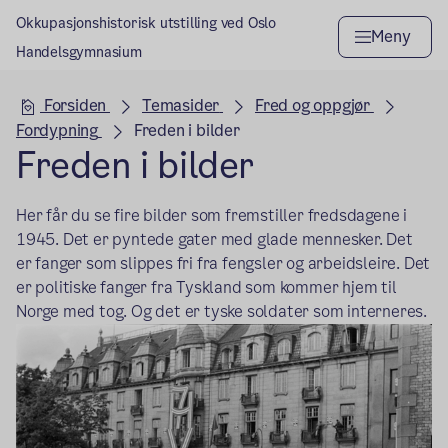
Okkupasjonshistorisk utstilling ved Oslo
Meny
Handelsgymnasium
Hovedseksjon
Forsiden
Temasider
Fred og oppgjør
Fordypning
Freden i bilder
Freden i bilder
Her får du se fire bilder som fremstiller fredsdagene i
1945. Det er pyntede gater med glade mennesker. Det
er fanger som slippes fri fra fengsler og arbeidsleire. Det
er politiske fanger fra Tyskland som kommer hjem til
Norge med tog. Og det er tyske soldater som interneres.