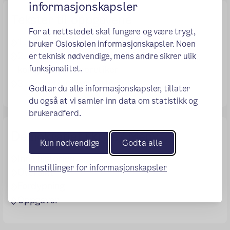
informasjonskapsler
Tekster til oppgavene
For at nettstedet skal fungere og være trygt,
1. De farlige konspirasjonsteoriene
bruker Osloskolen informasjonskapsler. Noen
2. Hvordan diskutere med en
er teknisk nødvendige, mens andre sikrer ulik
funksjonalitet.
konspirasjonsteoretiker
3. Nekrolog over Hitler
Godtar du alle informasjonskapsler, tillater
du også at vi samler inn data om statistikk og
brukeradferd.
Demokratiet i krise? Meny
Kun nødvendige
Godta alle
Inn i historien
Innstillinger for informasjonskapsler
Oversikt
Fordypning
Oppgaver